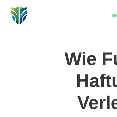
Bl
Wie F
Haft
Verl