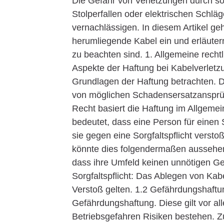
Die Gefahr von Verletzungen durch so
Stolperfallen oder elektrischen Schlä
vernachlässigen. In diesem Artikel ge
herumliegende Kabel ein und erläuter
zu beachten sind. 1. Allgemeine recht
Aspekte der Haftung bei Kabelverletz
Grundlagen der Haftung betrachten. D
von möglichen Schadensersatzansprüc
Recht basiert die Haftung im Allgeme
bedeutet, dass eine Person für eine
sie gegen eine Sorgfaltspflicht verst
könnte dies folgendermaßen aussehen:
dass ihre Umfeld keinen unnötigen Ge
Sorgfaltspflicht: Das Ablegen von Ka
Verstoß gelten. 1.2 Gefährdungshaftung
Gefährdungshaftung. Diese gilt vor a
Betriebsgefahren Risiken bestehen. Z