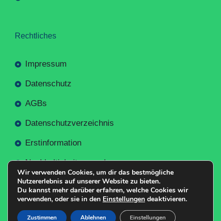
Rechtliches
Impressum
Datenschutz
AGBs
Datenschutzverzeichnis
Erstinformation
Nachhaltigkeitsverordnung
Wir verwenden Cookies, um dir das bestmögliche
Nutzererlebnis auf unserer Website zu bieten.
Du kannst mehr darüber erfahren, welche Cookies wir
verwenden, oder sie in den
Einstellungen
deaktivieren.
Mit
Erstellt NR-Webservices.de
© 2026
Zustimmen
Ablehnen
Einstellungen