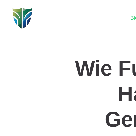
Bl
Wie F
H
Ge