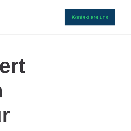
Kontaktiere uns
ert
m
r