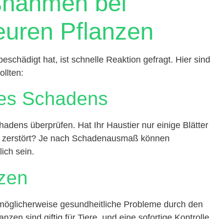
ßnahmen bei
euren Pflanzen
eschädigt hat, ist schnelle Reaktion gefragt. Hier sind
ollten:
des Schadens
adens überprüfen. Hat Ihr Haustier nur einige Blätter
nze zerstört? Je nach Schadenausmaß können
ich sein.
tzen
 möglicherweise gesundheitliche Probleme durch den
anzen sind giftig für Tiere, und eine sofortige Kontrolle