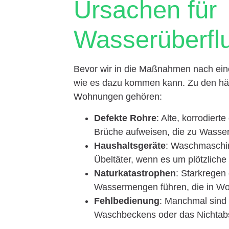
Ursachen für
Wasserüberfl
Bevor wir in die Maßnahmen nach einer
wie es dazu kommen kann. Zu den häu
Wohnungen gehören:
Defekte Rohre
: Alte, korrodier
Brüche aufweisen, die zu Wasser
Haushaltsgeräte
: Waschmaschin
Übeltäter, wenn es um plötzlic
Naturkatastrophen
: Starkrege
Wassermengen führen, die in W
Fehlbedienung
: Manchmal sind 
Waschbeckens oder das Nichtabs