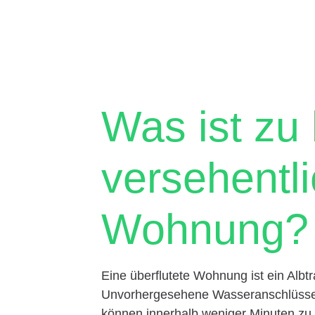
Was ist zu
versehentli
Wohnung?
Eine überflutete Wohnung ist ein Albtr
Unvorhergesehene Wasseranschlüsse,
können innerhalb weniger Minuten zu 