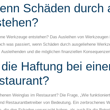
wenn Schäden durch 
stehen?
ne Werkzeuge entstehen? Das Ausleihen von Werkzeugen is
ch was passiert, wenn Schäden durch ausgeliehene Werkzeu
r Ausleihenden und die möglichen finanziellen Konsequenzen
t die Haftung bei ei
staurant?
ochenen Weinglas im Restaurant? Die Frage, „Wie funktionier
 und Restaurantbetreiber von Bedeutung. Ein zerbrochenes 
e, die den Schaden verursacht haben, als auch für die Betrei